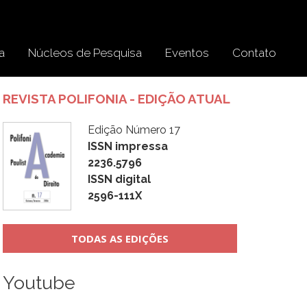
a
Núcleos de Pesquisa
Eventos
Contato
REVISTA POLIFONIA - EDIÇÃO ATUAL
Edição Número 17
ISSN impressa
2236.5796
ISSN digital
2596-111X
TODAS AS EDIÇÕES
Youtube