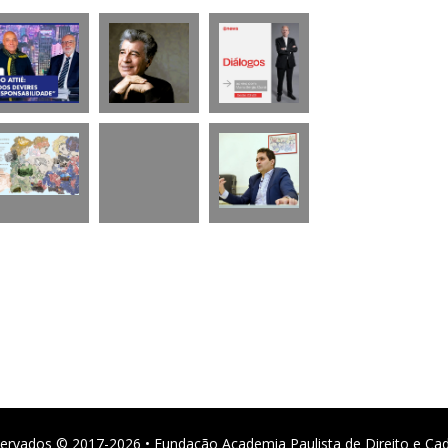
ervados © 2017-2026 • Fundação Academia Paulista de Direito e Ca