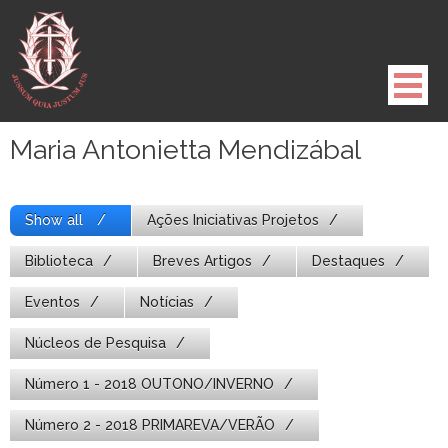
Pule
para
o
conteúdo
Maria Antonietta Mendizábal
Show all
Ações Iniciativas Projetos
Biblioteca
Breves Artigos
Destaques
Eventos
Notícias
Núcleos de Pesquisa
Número 1 - 2018 OUTONO/INVERNO
Número 2 - 2018 PRIMAREVA/VERÃO