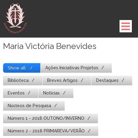
Pule
para
o
conteúdo
Maria Victória Benevides
Show all
Ações Iniciativas Projetos
Biblioteca
Breves Artigos
Destaques
Eventos
Notícias
Núcleos de Pesquisa
Número 1 - 2018 OUTONO/INVERNO
Número 2 - 2018 PRIMAREVA/VERÃO