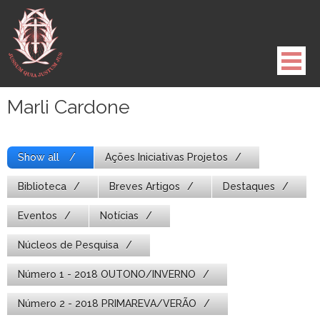
Pule
para
o
conteúdo
Marli Cardone
Show all
Ações Iniciativas Projetos
Biblioteca
Breves Artigos
Destaques
Eventos
Notícias
Núcleos de Pesquisa
Número 1 - 2018 OUTONO/INVERNO
Número 2 - 2018 PRIMAREVA/VERÃO