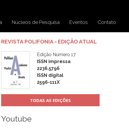
a
Núcleos de Pesquisa
Eventos
Contato
REVISTA POLIFONIA - EDIÇÃO ATUAL
Edição Número 17
ISSN impressa
2236.5796
ISSN digital
2596-111X
TODAS AS EDIÇÕES
Youtube