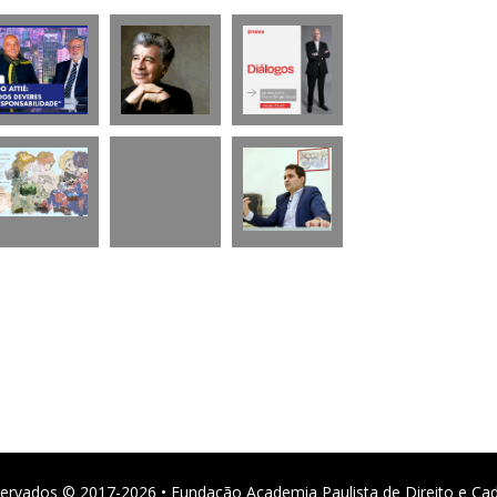
ervados © 2017-2026 • Fundação Academia Paulista de Direito e Ca