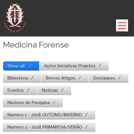
Pule
para
o
conteúdo
Medicina Forense
Show all
Ações Iniciativas Projetos
Biblioteca
Breves Artigos
Destaques
Eventos
Notícias
Núcleos de Pesquisa
Número 1 - 2018 OUTONO/INVERNO
Número 2 - 2018 PRIMAREVA/VERÃO