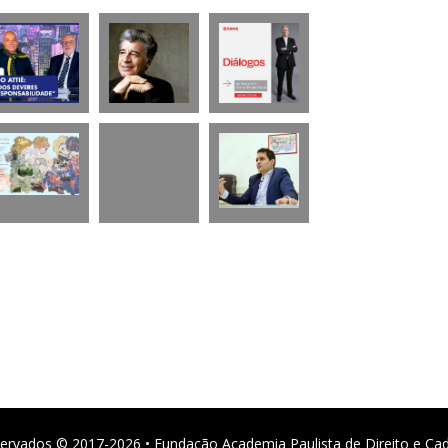
ervados © 2017-2026 • Fundação Academia Paulista de Direito e Ca