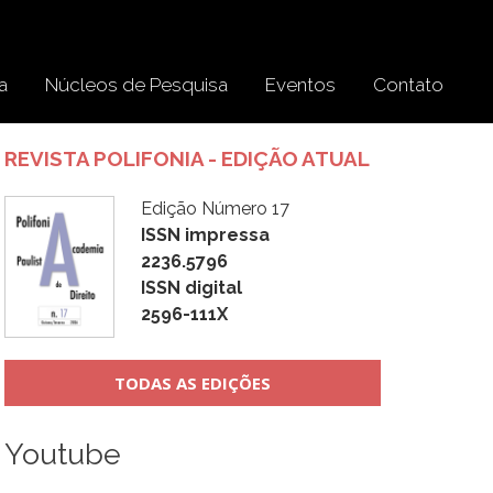
a
Núcleos de Pesquisa
Eventos
Contato
REVISTA POLIFONIA - EDIÇÃO ATUAL
Edição Número 17
ISSN impressa
2236.5796
ISSN digital
2596-111X
TODAS AS EDIÇÕES
Youtube