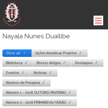
Pule
para
o
conteúdo
Nayala Nunes Duailibe
Show all
Ações Iniciativas Projetos
Biblioteca
Breves Artigos
Destaques
Eventos
Notícias
Núcleos de Pesquisa
Número 1 - 2018 OUTONO/INVERNO
Número 2 - 2018 PRIMAREVA/VERÃO