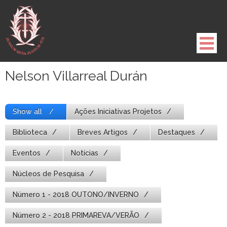
Pule
para
o
conteúdo
Nelson Villarreal Durán
Show all
Ações Iniciativas Projetos
Biblioteca
Breves Artigos
Destaques
Eventos
Notícias
Núcleos de Pesquisa
Número 1 - 2018 OUTONO/INVERNO
Número 2 - 2018 PRIMAREVA/VERÃO