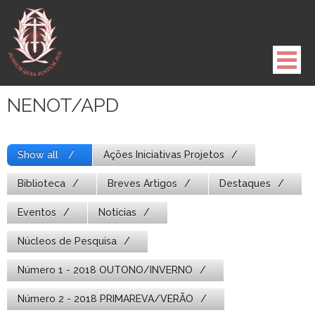
Pule
para
o
conteúdo
NENOT/APD
Show all
Ações Iniciativas Projetos
Biblioteca
Breves Artigos
Destaques
Eventos
Notícias
Núcleos de Pesquisa
Número 1 - 2018 OUTONO/INVERNO
Número 2 - 2018 PRIMAREVA/VERÃO