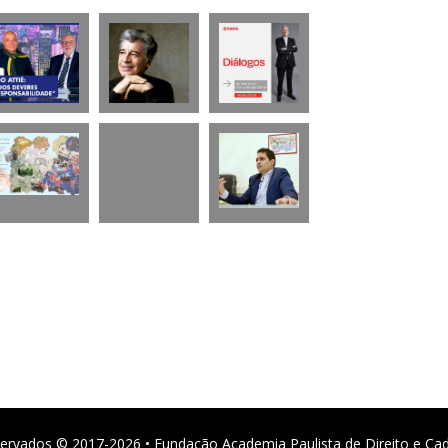
ervados © 2017-2026 • Fundação Academia Paulista de Direito e Ca