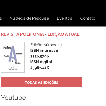
a
Núcleos de Pesquisa
Eventos
Contato
REVISTA POLIFONIA - EDIÇÃO ATUAL
Edição Número 17
ISSN impressa
2236.5796
ISSN digital
2596-111X
TODAS AS EDIÇÕES
Youtube