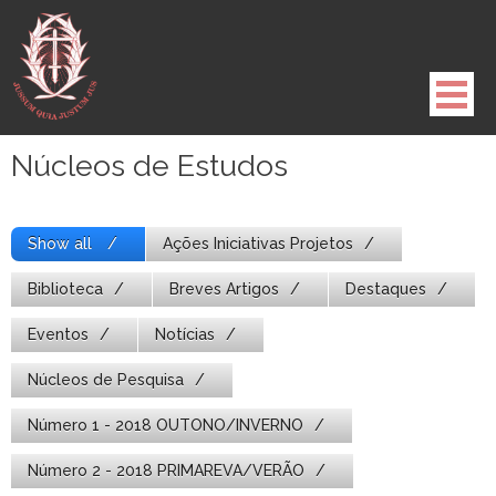
Pule
para
o
conteúdo
Núcleos de Estudos
Show all
Ações Iniciativas Projetos
Biblioteca
Breves Artigos
Destaques
Eventos
Notícias
Núcleos de Pesquisa
Número 1 - 2018 OUTONO/INVERNO
Número 2 - 2018 PRIMAREVA/VERÃO