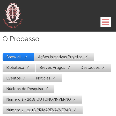
Pule
para
o
conteúdo
O Processo
Show all
Ações Iniciativas Projetos
Biblioteca
Breves Artigos
Destaques
Eventos
Notícias
Núcleos de Pesquisa
Número 1 - 2018 OUTONO/INVERNO
Número 2 - 2018 PRIMAREVA/VERÃO