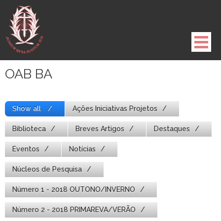
Pule
para
o
conteúdo
OAB BA
Show all
Ações Iniciativas Projetos
Biblioteca
Breves Artigos
Destaques
Eventos
Notícias
Núcleos de Pesquisa
Número 1 - 2018 OUTONO/INVERNO
Número 2 - 2018 PRIMAREVA/VERÃO