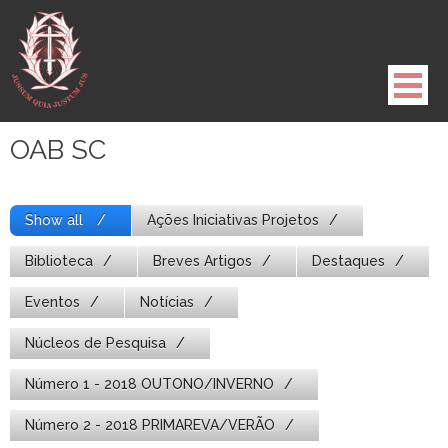
Pule
para
o
conteúdo
OAB SC
Show all
Ações Iniciativas Projetos
Biblioteca
Breves Artigos
Destaques
Eventos
Notícias
Núcleos de Pesquisa
Número 1 - 2018 OUTONO/INVERNO
Número 2 - 2018 PRIMAREVA/VERÃO