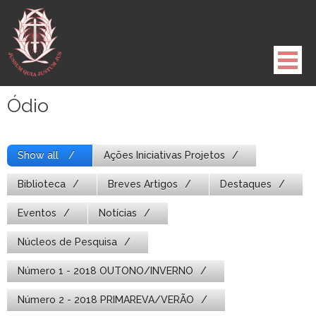
Pule
para
o
conteúdo
Ódio
Show all
Ações Iniciativas Projetos
Biblioteca
Breves Artigos
Destaques
Eventos
Notícias
Núcleos de Pesquisa
Número 1 - 2018 OUTONO/INVERNO
Número 2 - 2018 PRIMAREVA/VERÃO