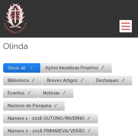
Pule
para
o
conteúdo
Olinda
Show all
Ações Iniciativas Projetos
Biblioteca
Breves Artigos
Destaques
Eventos
Notícias
Núcleos de Pesquisa
Número 1 - 2018 OUTONO/INVERNO
Número 2 - 2018 PRIMAREVA/VERÃO