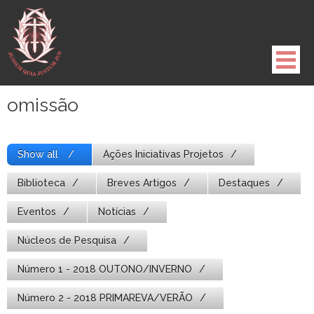
Pule
para
o
conteúdo
omissão
Show all
Ações Iniciativas Projetos
Biblioteca
Breves Artigos
Destaques
Eventos
Notícias
Núcleos de Pesquisa
Número 1 - 2018 OUTONO/INVERNO
Número 2 - 2018 PRIMAREVA/VERÃO