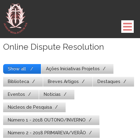
Pule
para
o
conteúdo
Online Dispute Resolution
Show all
Ações Iniciativas Projetos
Biblioteca
Breves Artigos
Destaques
Eventos
Notícias
Núcleos de Pesquisa
Número 1 - 2018 OUTONO/INVERNO
Número 2 - 2018 PRIMAREVA/VERÃO