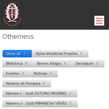
Pule
para
o
conteúdo
Otherness
Show all
Ações Iniciativas Projetos
Biblioteca
Breves Artigos
Destaques
Eventos
Notícias
Núcleos de Pesquisa
Número 1 - 2018 OUTONO/INVERNO
Número 2 - 2018 PRIMAREVA/VERÃO