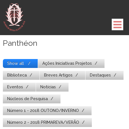
Pule
para
o
conteúdo
Panthéon
Show all
Ações Iniciativas Projetos
Biblioteca
Breves Artigos
Destaques
Eventos
Notícias
Núcleos de Pesquisa
Número 1 - 2018 OUTONO/INVERNO
Número 2 - 2018 PRIMAREVA/VERÃO