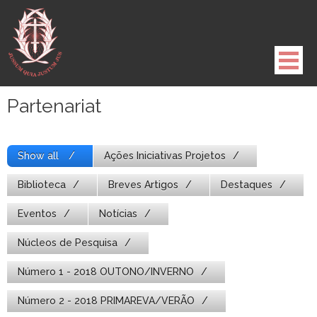
Pule
para
o
conteúdo
Partenariat
Show all
Ações Iniciativas Projetos
Biblioteca
Breves Artigos
Destaques
Eventos
Notícias
Núcleos de Pesquisa
Número 1 - 2018 OUTONO/INVERNO
Número 2 - 2018 PRIMAREVA/VERÃO