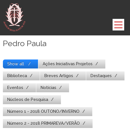
Pule
para
o
conteúdo
Pedro Paula
Show all
Ações Iniciativas Projetos
Biblioteca
Breves Artigos
Destaques
Eventos
Notícias
Núcleos de Pesquisa
Número 1 - 2018 OUTONO/INVERNO
Número 2 - 2018 PRIMAREVA/VERÃO