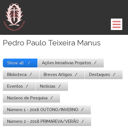
Pule
para
o
conteúdo
Pedro Paulo Teixeira Manus
Show all
Ações Iniciativas Projetos
Biblioteca
Breves Artigos
Destaques
Eventos
Notícias
Núcleos de Pesquisa
Número 1 - 2018 OUTONO/INVERNO
Número 2 - 2018 PRIMAREVA/VERÃO