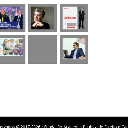
ervados © 2017-2026 • Fundação Academia Paulista de Direito e Ca