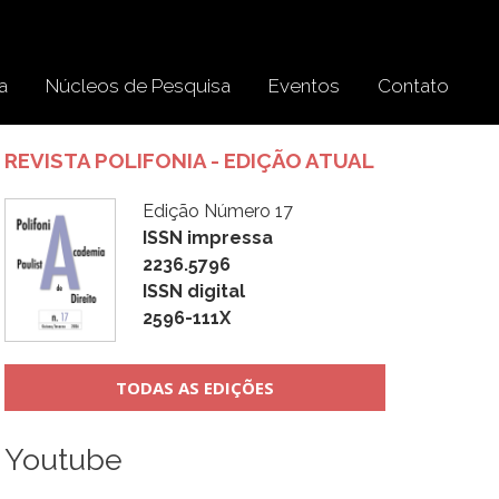
a
Núcleos de Pesquisa
Eventos
Contato
REVISTA POLIFONIA - EDIÇÃO ATUAL
Edição Número 17
ISSN impressa
2236.5796
ISSN digital
2596-111X
TODAS AS EDIÇÕES
Youtube