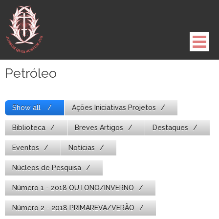
Pule
para
o
conteúdo
Petróleo
Show all
Ações Iniciativas Projetos
Biblioteca
Breves Artigos
Destaques
Eventos
Notícias
Núcleos de Pesquisa
Número 1 - 2018 OUTONO/INVERNO
Número 2 - 2018 PRIMAREVA/VERÃO