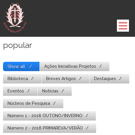
Pule
para
o
conteúdo
popular
Show all
Ações Iniciativas Projetos
Biblioteca
Breves Artigos
Destaques
Eventos
Notícias
Núcleos de Pesquisa
Número 1 - 2018 OUTONO/INVERNO
Número 2 - 2018 PRIMAREVA/VERÃO