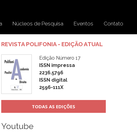
a
Núcleos de Pesquisa
Eventos
Contato
REVISTA POLIFONIA - EDIÇÃO ATUAL
Edição Número 17
ISSN impressa
2236.5796
ISSN digital
2596-111X
TODAS AS EDIÇÕES
Youtube