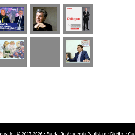
ervados © 2017-2026 • Fundação Academia Paulista de Direito e Ca