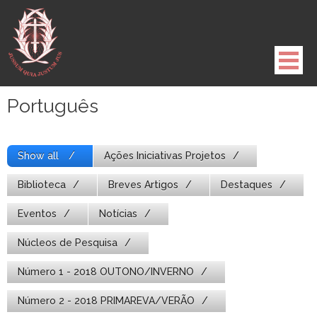
Pule
para
o
conteúdo
Português
Show all
Ações Iniciativas Projetos
Biblioteca
Breves Artigos
Destaques
Eventos
Notícias
Núcleos de Pesquisa
Número 1 - 2018 OUTONO/INVERNO
Número 2 - 2018 PRIMAREVA/VERÃO