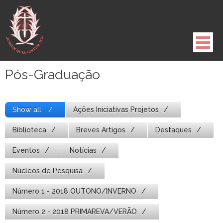
Pule
para
o
conteúdo
Pós-Graduação
Show all
Ações Iniciativas Projetos
Biblioteca
Breves Artigos
Destaques
Eventos
Notícias
Núcleos de Pesquisa
Número 1 - 2018 OUTONO/INVERNO
Número 2 - 2018 PRIMAREVA/VERÃO