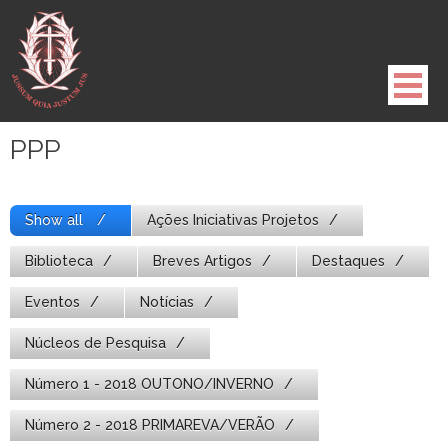
Pule
para
o
conteúdo
PPP
Show all
Ações Iniciativas Projetos
Biblioteca
Breves Artigos
Destaques
Eventos
Notícias
Núcleos de Pesquisa
Número 1 - 2018 OUTONO/INVERNO
Número 2 - 2018 PRIMAREVA/VERÃO