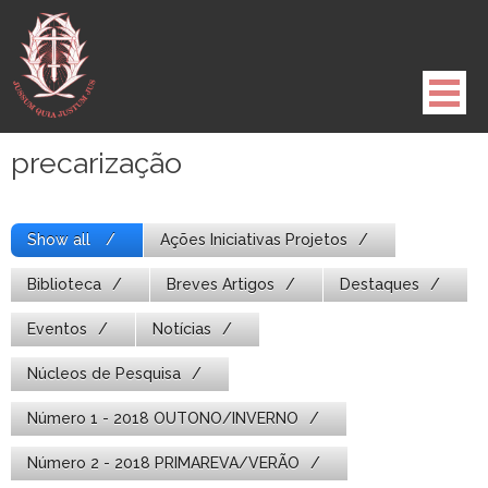
Pule
para
o
conteúdo
precarização
Show all
Ações Iniciativas Projetos
Biblioteca
Breves Artigos
Destaques
Eventos
Notícias
Núcleos de Pesquisa
Número 1 - 2018 OUTONO/INVERNO
Número 2 - 2018 PRIMAREVA/VERÃO