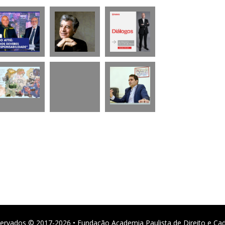
ervados © 2017-2026 • Fundação Academia Paulista de Direito e Ca