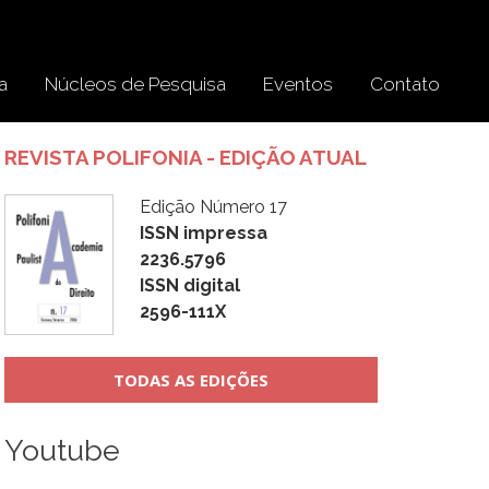
a
Núcleos de Pesquisa
Eventos
Contato
REVISTA POLIFONIA - EDIÇÃO ATUAL
Edição Número 17
ISSN impressa
2236.5796
ISSN digital
2596-111X
TODAS AS EDIÇÕES
Youtube