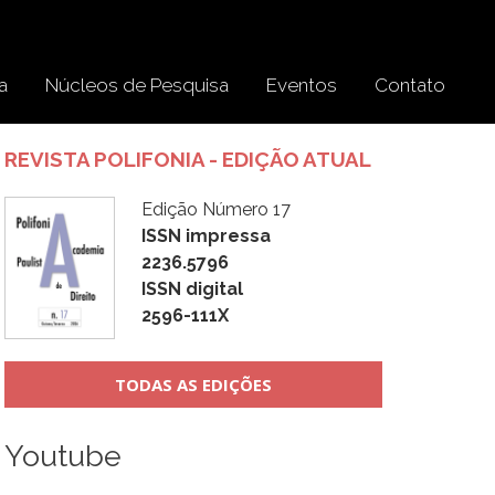
a
Núcleos de Pesquisa
Eventos
Contato
REVISTA POLIFONIA - EDIÇÃO ATUAL
Edição Número 17
ISSN impressa
2236.5796
ISSN digital
2596-111X
TODAS AS EDIÇÕES
Youtube