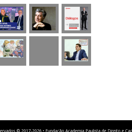
ervados © 2017-2026 • Fundação Academia Paulista de Direito e Ca