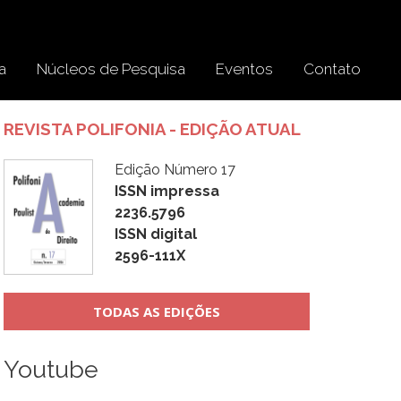
a
Núcleos de Pesquisa
Eventos
Contato
REVISTA POLIFONIA - EDIÇÃO ATUAL
Edição Número 17
ISSN impressa
2236.5796
ISSN digital
2596-111X
TODAS AS EDIÇÕES
Youtube