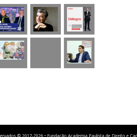
ervados © 2017-2026 • Fundação Academia Paulista de Direito e Ca