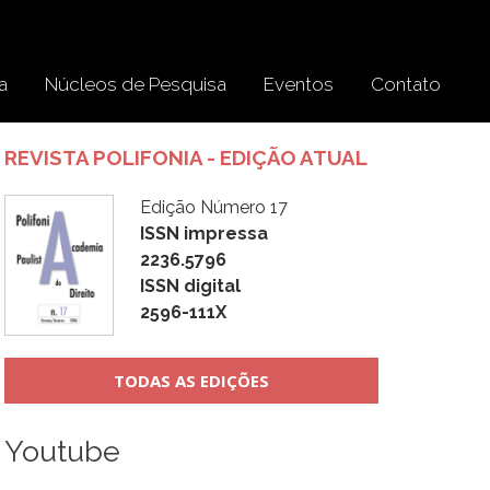
a
Núcleos de Pesquisa
Eventos
Contato
REVISTA POLIFONIA - EDIÇÃO ATUAL
Edição Número 17
ISSN impressa
2236.5796
ISSN digital
2596-111X
TODAS AS EDIÇÕES
Youtube