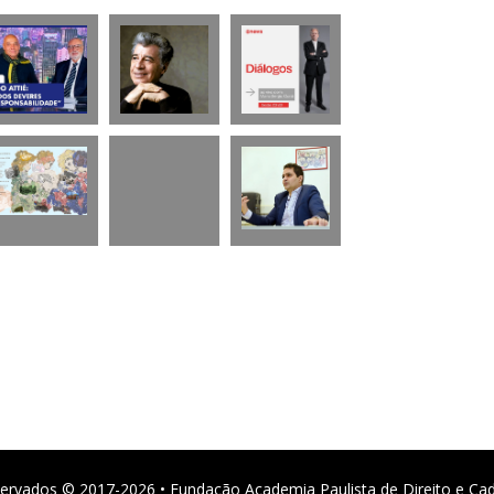
ervados © 2017-2026 • Fundação Academia Paulista de Direito e Ca