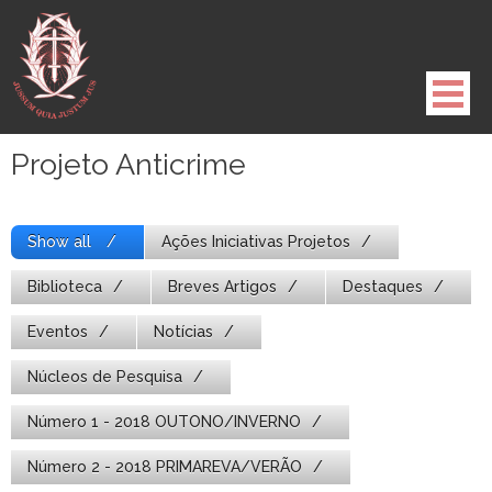
Pule
para
o
conteúdo
Projeto Anticrime
Show all
Ações Iniciativas Projetos
Biblioteca
Breves Artigos
Destaques
Eventos
Notícias
Núcleos de Pesquisa
Número 1 - 2018 OUTONO/INVERNO
Número 2 - 2018 PRIMAREVA/VERÃO