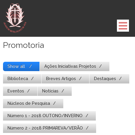
Pule
para
o
conteúdo
Promotoria
Show all
Ações Iniciativas Projetos
Biblioteca
Breves Artigos
Destaques
Eventos
Notícias
Núcleos de Pesquisa
Número 1 - 2018 OUTONO/INVERNO
Número 2 - 2018 PRIMAREVA/VERÃO