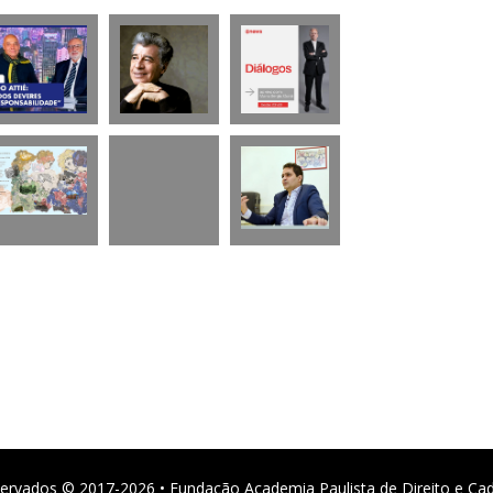
ervados © 2017-2026 • Fundação Academia Paulista de Direito e Ca