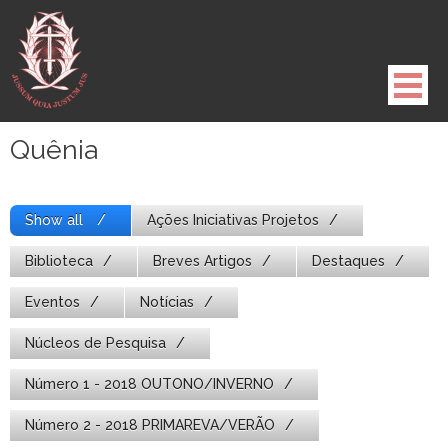
Pule
para
o
conteúdo
Quênia
Show all
Ações Iniciativas Projetos
Biblioteca
Breves Artigos
Destaques
Eventos
Notícias
Núcleos de Pesquisa
Número 1 - 2018 OUTONO/INVERNO
Número 2 - 2018 PRIMAREVA/VERÃO