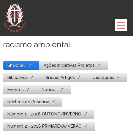
Pule
para
o
conteúdo
racismo ambiental
Show all
Ações Iniciativas Projetos
Biblioteca
Breves Artigos
Destaques
Eventos
Notícias
Núcleos de Pesquisa
Número 1 - 2018 OUTONO/INVERNO
Número 2 - 2018 PRIMAREVA/VERÃO