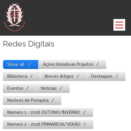
Pule
para
o
conteúdo
Redes Digitais
Show all
Ações Iniciativas Projetos
Biblioteca
Breves Artigos
Destaques
Eventos
Notícias
Núcleos de Pesquisa
Número 1 - 2018 OUTONO/INVERNO
Número 2 - 2018 PRIMAREVA/VERÃO