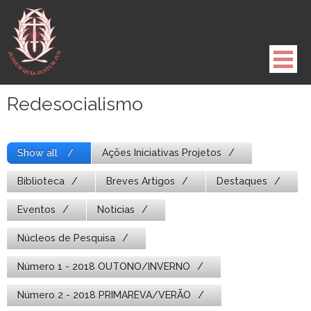
Pule
para
o
conteúdo
Redesocialismo
Show all
Ações Iniciativas Projetos
Biblioteca
Breves Artigos
Destaques
Eventos
Notícias
Núcleos de Pesquisa
Número 1 - 2018 OUTONO/INVERNO
Número 2 - 2018 PRIMAREVA/VERÃO