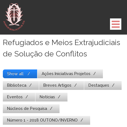
Pule
para
o
conteúdo
Refugiados e Meios Extrajudiciais
de Solução de Conflitos
Show all
Ações Iniciativas Projetos
Biblioteca
Breves Artigos
Destaques
Eventos
Notícias
Núcleos de Pesquisa
Número 1 - 2018 OUTONO/INVERNO