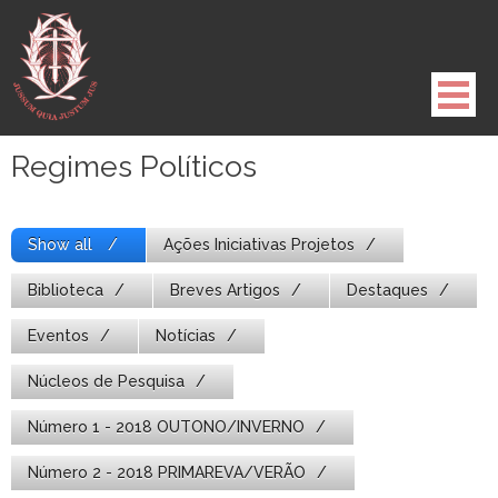
Pule
para
o
conteúdo
Regimes Políticos
Show all
Ações Iniciativas Projetos
Biblioteca
Breves Artigos
Destaques
Eventos
Notícias
Núcleos de Pesquisa
Número 1 - 2018 OUTONO/INVERNO
Número 2 - 2018 PRIMAREVA/VERÃO