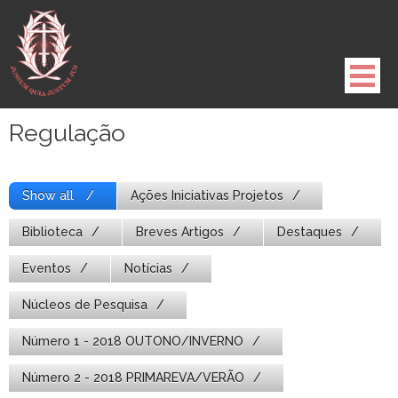
Pule
para
o
conteúdo
Regulação
Show all
Ações Iniciativas Projetos
Biblioteca
Breves Artigos
Destaques
Eventos
Notícias
Núcleos de Pesquisa
Número 1 - 2018 OUTONO/INVERNO
Número 2 - 2018 PRIMAREVA/VERÃO