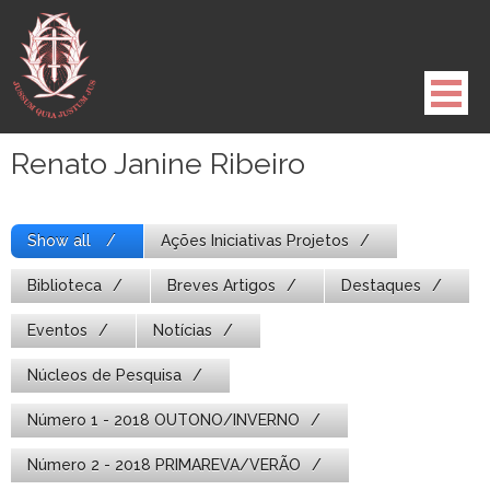
Pule
para
o
conteúdo
Renato Janine Ribeiro
Show all
Ações Iniciativas Projetos
Biblioteca
Breves Artigos
Destaques
Eventos
Notícias
Núcleos de Pesquisa
Número 1 - 2018 OUTONO/INVERNO
Número 2 - 2018 PRIMAREVA/VERÃO