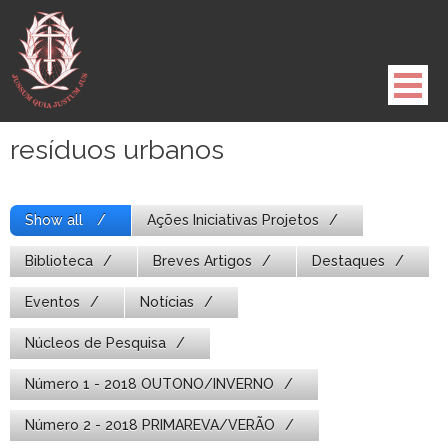
Pule
para
o
conteúdo
resíduos urbanos
Show all
Ações Iniciativas Projetos
Biblioteca
Breves Artigos
Destaques
Eventos
Notícias
Núcleos de Pesquisa
Número 1 - 2018 OUTONO/INVERNO
Número 2 - 2018 PRIMAREVA/VERÃO