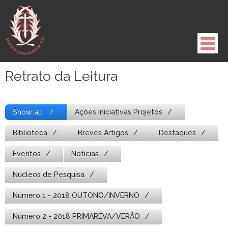
Pule
para
o
conteúdo
Retrato da Leitura
Show all
Ações Iniciativas Projetos
Biblioteca
Breves Artigos
Destaques
Eventos
Notícias
Núcleos de Pesquisa
Número 1 - 2018 OUTONO/INVERNO
Número 2 - 2018 PRIMAREVA/VERÃO