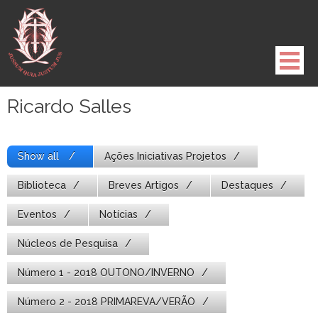
Pule
para
o
conteúdo
Ricardo Salles
Show all
Ações Iniciativas Projetos
Biblioteca
Breves Artigos
Destaques
Eventos
Notícias
Núcleos de Pesquisa
Número 1 - 2018 OUTONO/INVERNO
Número 2 - 2018 PRIMAREVA/VERÃO